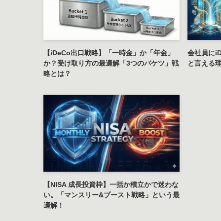
【iDeCo出口戦略】「一時金」か「年金」
会社員にi
か？受け取り方の最適解「3つのバケツ」戦
と言える理
略とは？
【NISA 成長投資枠】一括か積立かで迷わな
い。「マンスリー&ブースト戦略」という最
適解！