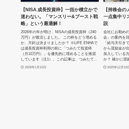
【NISA 成長投資枠】一括か積立かで
【持株会の
迷わない。「マンスリー&ブースト戦
一点集中リ
略」という最適解！
説
2026年の年が明け、NISAの成長投資枠（240
会社にお勤め
万円）が復活しました。 この枠をどう埋める
会」の案内を
か、方針は決まりましたか？ ※LIFE ENHAで
「給与天引き
は成長投資枠利用の前に「つみたて投資枠
から奨励金が出
（月10万円）」を優先的に埋めることを推奨
加入している
しています（注1）。この記事は、つみたて...
か？ 確かに奨
2026年1月10日
2025年12月10