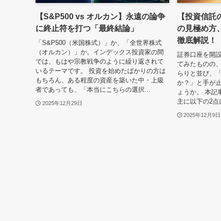
【S&P500 vs オルカン】永遠の論争
【投資信託
に終止符を打つ「最終結論」
の見極め方、
徹底解説！（
「S&P500（米国株式）」か、「全世界株式
（オルカン）」か。インデックス投資家の間
証券口座を開
では、もはや宗教戦争のように繰り返されて
てみたものの
いるテーマです。 投資を始めたばかりの方は
らりと並び、
もちろん、ある程度の資産を築いた中・上級
か？」と手が
者であっても、「本当にこちらの選択...
ょうか。 本記
主に以下の2点
2025年12月29日
2025年12月9日