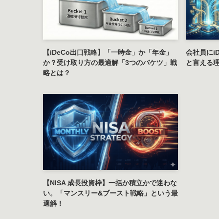
【iDeCo出口戦略】「一時金」か「年金」
会社員にi
か？受け取り方の最適解「3つのバケツ」戦
と言える理
略とは？
【NISA 成長投資枠】一括か積立かで迷わな
い。「マンスリー&ブースト戦略」という最
適解！